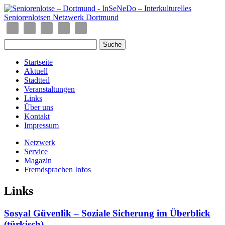
Startseite
Aktuell
Stadtteil
Veranstaltungen
Links
Über uns
Kontakt
Impressum
Netzwerk
Service
Magazin
Fremdsprachen Infos
Links
Sosyal Güvenlik – Soziale Sicherung im Überblick
(türkisch)