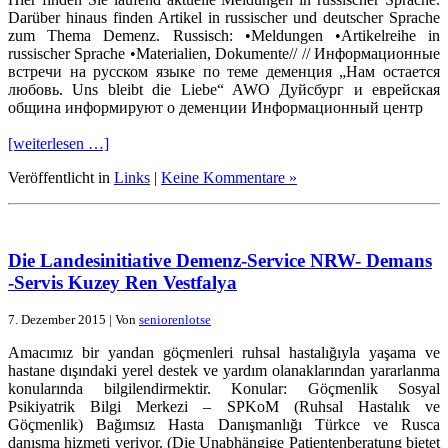
Darüber hinaus finden Artikel in russischer und deutscher Sprache
zum Thema Demenz. Russisch: •Meldungen •Artikelreihe in
russischer Sprache •Materialien, Dokumente// // Информационные
встречи на русском языке по теме деменция „Нам остается
любовь. Uns bleibt die Liebe“ AWO Дуйсбург и еврейская
община информируют о деменции Информационный центр
[weiterlesen …]
Veröffentlicht in
Links
|
Keine Kommentare »
Die Landesinitiative Demenz-Service NRW- Demans
-Servis Kuzey Ren Vestfalya
7. Dezember 2015 | Von
seniorenlotse
Amacımız bir yandan göçmenleri ruhsal hastalığıyla yaşama ve
hastane dışındaki yerel destek ve yardım olanaklarından yararlanma
konularında bilgilendirmektir. Konular: Göçmenlik Sosyal
Psikiyatrik Bilgi Merkezi – SPKoM (Ruhsal Hastalık ve
Göçmenlik) Bağımsız Hasta Danışmanlığı Türkce ve Rusca
danışma hizmeti veriyor. (Die Unabhängige Patientenberatung bietet